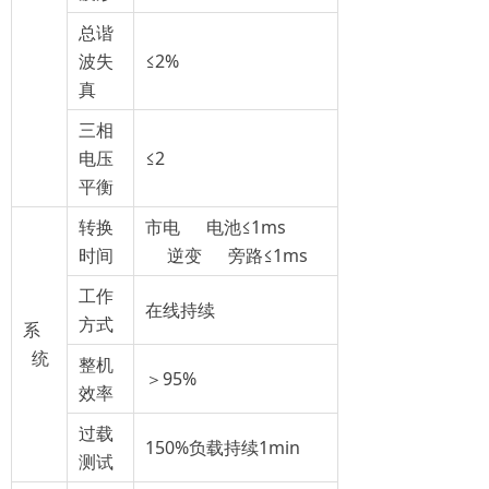
总谐
波失
≤2%
真
三相
电压
≤2
平衡
转换
市电 电池≤1ms
时间
逆变 旁路≤1ms
工作
在线持续
方式
系
统
整机
＞95%
效率
过载
150%负载持续1min
测试