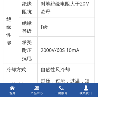
绝缘
对地绝缘电阻大于20M
阻抗
欧母
绝
绝缘
缘
F级
等级
性
承受
能
耐压
2000V/60S 10mA
抗电
冷却方式
自然性风冷却
过压，过流，过温，短
保护功能
낀
뀵
路,紧急停机功能
끅
넙
首页
产品中心
一键拨号
联系我们
电压，电流 /功率，频
面板指示
率
配套装置
外壳箱体\电流电压仪表
运行
-10℃～45℃