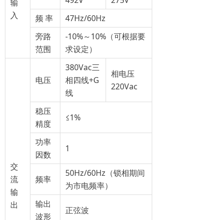
492V
275V
输
入
频 率
47Hz/60Hz
旁路
-10%～10%（可根据要
范围
求设定）
380Vac三
相电压
电压
相四线+G
220Vac
线
稳压
≤1%
精度
功率
1
因数
交
50Hz/60Hz（锁相期间
流
频率
为市电频率）
输
输出
出
正弦波
波形