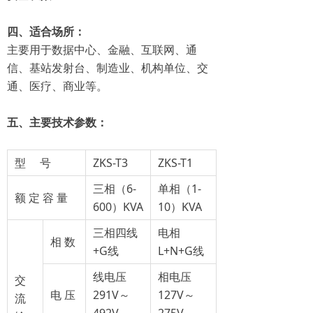
四、适合场所：
主要用于数据中心、金融、互联网、通
信、基站发射台、制造业、机构单位、交
通、医疗、商业等。
五、主要技术参数：
型 号
ZKS-T3
ZKS-T1
三相（6-
单相（1-
额 定 容 量
600）KVA
10）KVA
三相四线
电相
相 数
+G线
L+N+G线
线电压
相电压
交
电 压
291V～
127V～
流