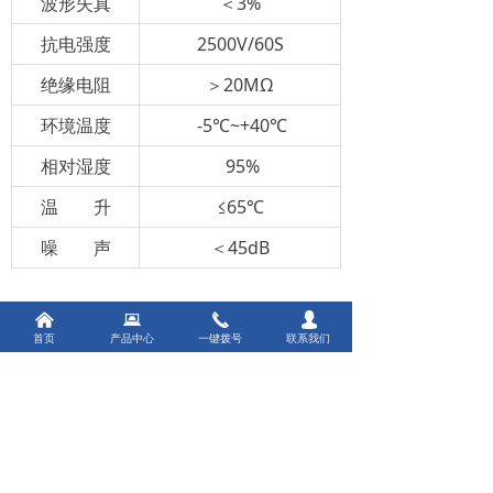
波形失真
＜3%
抗电强度
2500V/60S
绝缘电阻
＞20MΩ
环境温度
-5℃~+40℃
相对湿度
95%
温 升
≤65℃
噪 声
＜45dB
五、订货须知：
낀
뀵
끅
넙
首页
产品中心
一键拨号
联系我们
控制变压器是机械设备的主控制电源供
电，具有改变电压、阻抗，电流、隔离保
护等。购买选用BK变压器需要注意以下事
项：类型，容量，电压参数，配套功率。