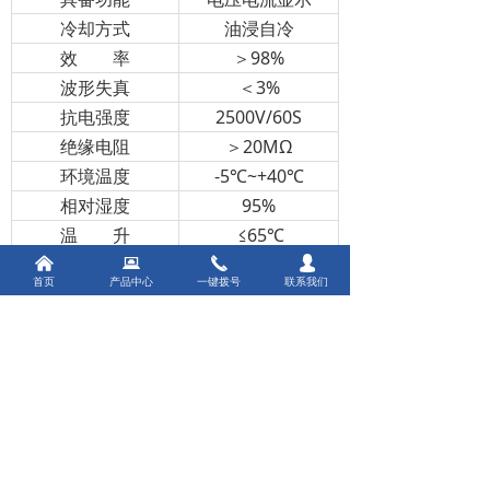
冷却方式
油浸自冷
效 率
＞98%
波形失真
＜3%
抗电强度
2500V/60S
绝缘电阻
＞20MΩ
环境温度
-5℃~+40℃
相对湿度
95%
温 升
≤65℃
噪 声
＜65dB
낀
뀵
끅
넙
首页
产品中心
一键拨号
联系我们