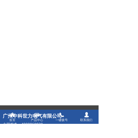
낀
뀵
끅
넙
广州中科世力电气有限公司
首页
产品中心
一键拨号
联系我们
全国服务：4008860838
业务联系：13712316223/13430276698 钟先生